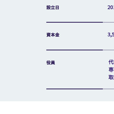
2
設立日
3,
資本金
代
役員
専