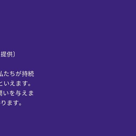
ム提供〕
私たちが持続
といえます。
潤いを与えま
参ります。