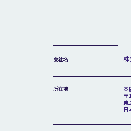
株
会社名
所在地
本
〒1
東
日