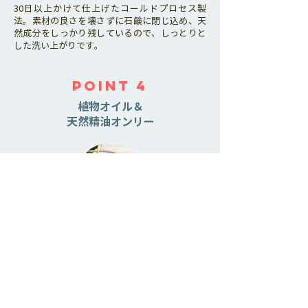
30日以上かけて仕上げたコールドプロセス製
法。素材の良さを壊さずに石鹸に閉じ込め、天
然成分をしっかり残しているので、しっとりと
した洗い上がりです。
POINT 4
植物オイル＆
天然精油オンリー
お肌への刺激を極力少なくするために良質の植
物性オイルだけを使用。また香料にも化学合成
香料は一切使用せず、上質な天然アロマオイル
を贅沢に配合しています。
​枠練り・コールドプロセス製法とは？