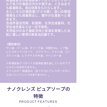
高濃度配合の卵殻由来アパタイトがナノレベ
ルで毛穴の奥底の汚れや黒ずみ、くすみまで
も吸着除去。美白効果をもたらします。
またニキビの原因菌(アクネ菌)、臭いの原因
物質なども吸着除去し、健やかな素肌へと導
きます。
合成界面活性剤、防腐剤、化学合成香料、化
学合成色素などは一切不使用。
天然成分のみで徹底洗浄と保湿を実現したお
肌に優しい理想の無添加石鹸です。
​【配合成分】
ヤシ油、パーム油、オリーブ油、水酸化Na、シア脂、
ヒドロキシアパタイト、スクワラン、ホホバ油、ロー
ズウッド油、ヒマラヤスギ木油、ラベンダー油
※卵殻由来アパタイトは高熱処理を施しているのでア
レルゲンは含まれません。
※アレルギー検査済み（全ての方にアレルギーがおこ
らないということではありません）。
ナノクレンズ ピュアソープの
特徴
PRODUCT FEATURES